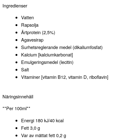
Ingredienser
Vatten
Rapsolja
Ärtprotein (2,5%)
Agavesirap
Surhetsreglerande medel (dikaliumfosfat)
Kalcium [kalciumkarbonat]
Emulgeringsmedel (lecitin)
Salt
Vitaminer [vitamin B12, vitamin D, riboflavin]
Näringsinnehåll
**Per 100ml**
Energi 180 kJ/40 kcal
Fett 3,0 g
Var av mättat fett 0,2 g